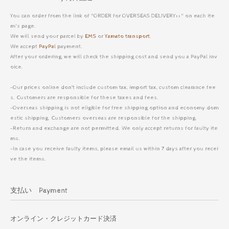
You can order from the link of "ORDER for OVERSEAS DELIVERY>>" on each ite
m's page.
We will send your parcel by
EMS
or
Yamato transport
.
We accept
PayPal
payment.
After your ordering, we will check the shipping cost and send you a PayPal inv
oice.
-Our prices online don’t include custom tax, import tax, custom clearance fee
s. Customers are responsible for these taxes and fees.
-Overseas shipping is not eligible for free shipping option and economy dom
estic shipping. Customers overseas are responsible for the shipping.
-Return and exchange are not permitted. We only accept returns for faulty ite
ms.
-In case you receive faulty items, please email us within 7 days after you recei
ve the items.
支払い Payment
オンライン・クレジットカード決済