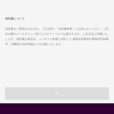
領収書について
領収書をご希望される方は、ご注文時に「領収書希望」とお知らせください。ご注
文の際のメールアドレス宛てにPDFファイルでお届けするか、ご注文品と同梱いた
します。領収書は商品名、インボイス制度に対応した適格請求書発行事業者登録番
号、消費税の内訳明細などを記載いたします。