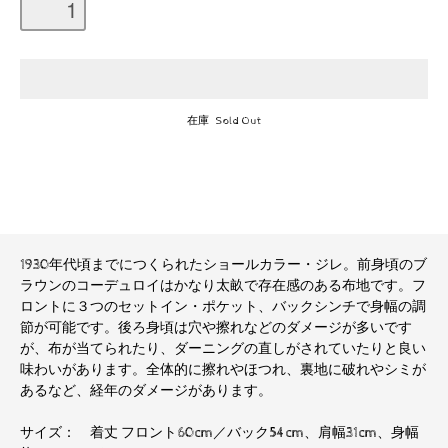
在庫 Sold Out
1930年代頃までにつくられたショールカラー・ジレ。前身頃のブ
ラウンのコーデュロイはかなり太畝で存在感のある布地です。フ
ロントに３つのセットイン・ポケット、バックシンチで身幅の調
節が可能です。後ろ身頃は穴や擦れなどのダメージが多いです
が、布が当てられたり、ダーニングの直しがされていたりと良い
味わいがあります。全体的に擦れやほつれ、裏地に破れやシミが
あるなど、経年のダメージがあります。
サイズ： 着丈 フロント60cm／バック54cm、肩幅31cm、身幅