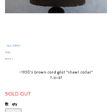
- ALL ITEMS -
tops
men's
~1930's brown cord gilet "shawl collar"
T-2h187
SOLD OUT
数 qty