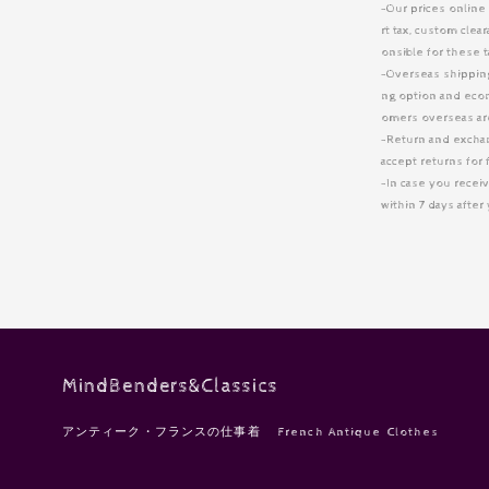
-Our prices online
rt tax, custom cle
onsible for these 
-Overseas shipping 
ng option and eco
omers overseas are
-Return and excha
accept returns for 
-In case you receiv
within 7 days afte
MindBenders&Classics
アンティーク・フランスの仕事着 French Antique Clothes