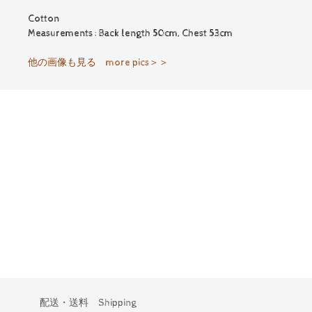
Cotton
Measurements : Back length 50cm, Chest 53cm
他の画像も見る more pics＞＞
配送・送料 Shipping