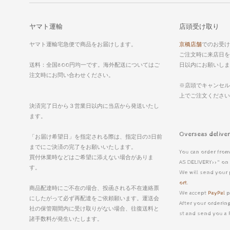
ヤマト運輸
店頭受け取り
ヤマト運輸宅急便で商品をお届けします。
京橋店舗
でのお受け
ご注文時に来店日を
送料：全国800円均一です。海外配送についてはご
日以内にお願いしま
注文時にお問い合わせください。
※店頭でキャンセル
上でご注文くださ
決済完了日から３営業日以内に当店から発送いたし
ます。
Overseas deli
「お届け希望日」を指定される際は、指定日の3日前
までにご決済の完了をお願いいたします。
You can order from
買付休業時などはご希望に添えない場合がありま
AS DELIVERY>>" on 
す。
We will send your 
ort
.
商品配達時にご不在の場合、投函される不在連絡票
We accept
PayPal
p
にしたがって必ず再配達をご依頼願います。運送会
After your ordering
社の保管期間内に受け取りがない場合、往復送料と
st and send you a 
諸手数料が発生いたします。