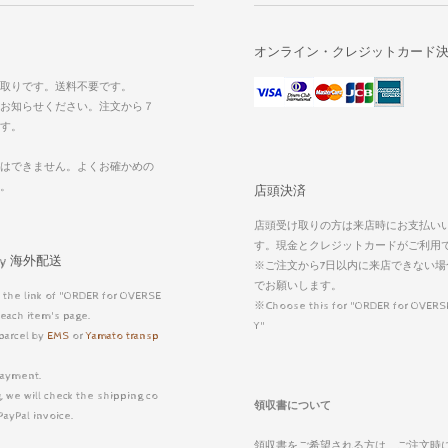
オンライン・クレジットカード
取りです。送料不要です。
お知らせください。注文から７
す。
はできません。よくお確かめの
い。
店頭決済
店頭受け取りの方は来店時にお支払い
す。現金とクレジットカードがご利用
very 海外配送
※ご注文から7日以内に来店できない場
でお願いします。
 the link of "ORDER for OVERSE
※Choose this for "ORDER for OVERS
each item's page.
Y"
parcel by
EMS
or
Yamato transp
ayment.
, we will check the shipping co
領収書について
PayPal invoice.
領収書をご希望される方は、ご注文時