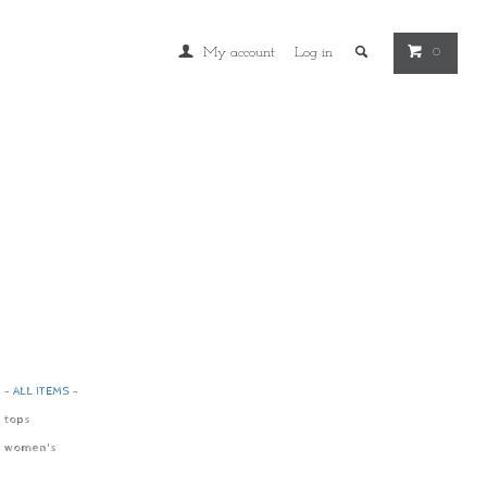
My account
Log in
0
- ALL ITEMS -
tops
women's