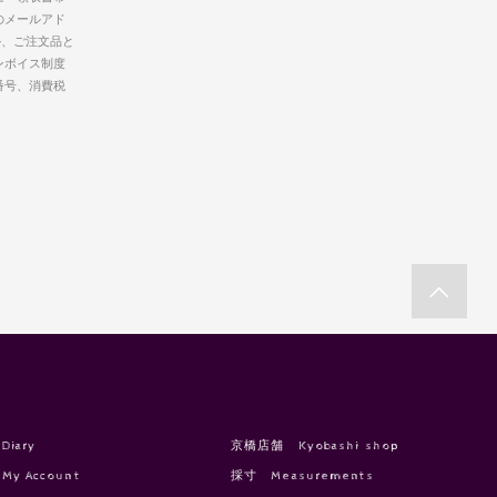
のメールアド
か、ご注文品と
ンボイス制度
番号、消費税
Diary
京橋店舗 Kyobashi shop
My Account
採寸 Measurements