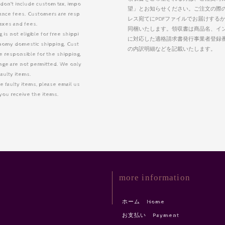
 don’t include custom tax, impo
望」とお知らせください。ご注文の際
arance fees. Customers are resp
レス宛てにPDFファイルでお届けする
taxes and fees.
同梱いたします。領収書は商品名、イ
is not eligible for free shippi
に対応した適格請求書発行事業者登録
nomy domestic shipping. Cust
の内訳明細などを記載いたします。
 responsible for the shipping.
nge are not permitted. We only
faulty items.
e faulty items, please email us
r you receive the items.
more information
ホーム Home
お支払い Payment