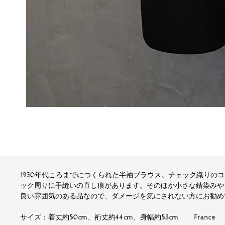
1930年代ころまでにつくられた半袖ブラウス。チェック織りの
ック周りに手縫いの直し痕があります。そのほか小さな錆染みや
良い雰囲気のある品なので、ダメージを気にされない方にお勧め
サイズ：着丈約50cm、裄丈約44cm、身幅約53cm France