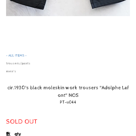
- ALL ITEMS -
trousers/pants
men's
cir.1930's black moleskin work trousers "Adolphe Laf
ont" NOS
PT-u044
SOLD OUT
数 qty