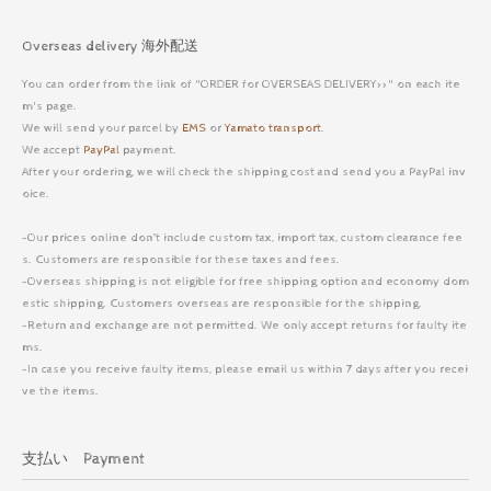
Overseas delivery 海外配送
You can order from the link of "ORDER for OVERSEAS DELIVERY>>" on each ite
m's page.
We will send your parcel by
EMS
or
Yamato transport
.
We accept
PayPal
payment.
After your ordering, we will check the shipping cost and send you a PayPal inv
oice.
-Our prices online don’t include custom tax, import tax, custom clearance fee
s. Customers are responsible for these taxes and fees.
-Overseas shipping is not eligible for free shipping option and economy dom
estic shipping. Customers overseas are responsible for the shipping.
-Return and exchange are not permitted. We only accept returns for faulty ite
ms.
-In case you receive faulty items, please email us within 7 days after you recei
ve the items.
支払い Payment