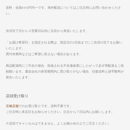
送料：全国800円均一です。海外配送についてはご注文時にお問い合わせくださ
い。
決済完了日から３営業日以内に当店から発送いたします。
「お届け希望日」を指定される際は、指定日の3日前までにご決済の完了をお願い
いたします。
買付休業時などはご希望に添えない場合があります。
商品配達時にご不在の場合、投函される不在連絡票にしたがって必ず再配達をご依
頼願います。運送会社の保管期間内に受け取りがない場合、往復送料と諸手数料が
発生いたします。
店頭受け取り
京橋店舗
でのお受け取りです。送料不要です。
ご注文時に来店日をお知らせください。注文から７日以内にお願いします。
※店頭でキャンセルはできません。よくお確かめの上でご注文ください。