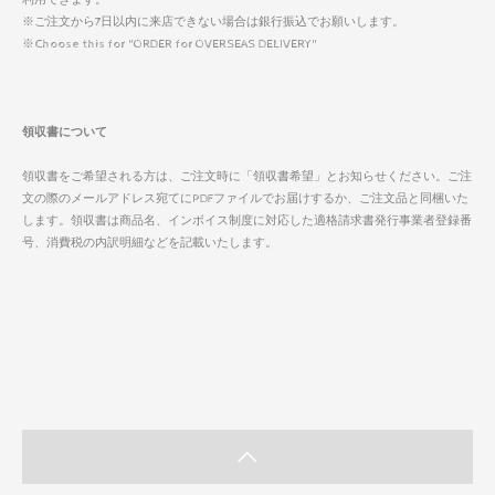
※ご注文から7日以内に来店できない場合は銀行振込でお願いします。
※Choose this for "ORDER for OVERSEAS DELIVERY"
領収書について
領収書をご希望される方は、ご注文時に「領収書希望」とお知らせください。ご注
文の際のメールアドレス宛てにPDFファイルでお届けするか、ご注文品と同梱いた
します。領収書は商品名、インボイス制度に対応した適格請求書発行事業者登録番
号、消費税の内訳明細などを記載いたします。