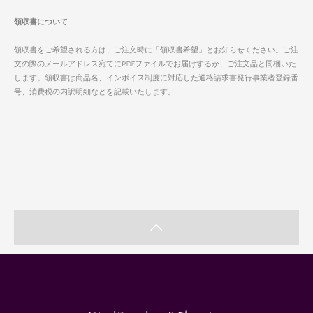
領収書について
領収書をご希望される方は、ご注文時に「領収書希望」とお知らせください。ご注
文の際のメールアドレス宛てにPDFファイルでお届けするか、ご注文品と同梱いた
します。領収書は商品名、インボイス制度に対応した適格請求書発行事業者登録番
号、消費税の内訳明細などを記載いたします。