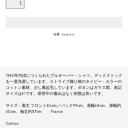
在庫 Sold Out
1940年代頃につくられたプルオーバー・シャツ。デッドストック
を一度洗濯しています。ストライプ織り柄のネイビー・カラーの
コットン素材、少し裏起毛しています。ボタンはガラス製。表記
サイズは41です。保管中の傷みはなく状態は良いです。
サイズ：着丈 フロント86cm／バック99cm、肩幅48cm、身幅約
60cm、袖丈約57cm France
Cotton