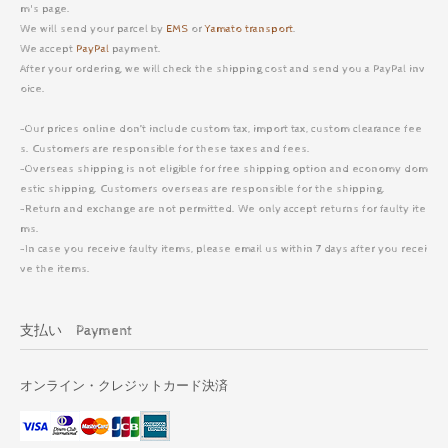
m's page.
We will send your parcel by
EMS
or
Yamato transport
.
We accept
PayPal
payment.
After your ordering, we will check the shipping cost and send you a PayPal inv
oice.
-Our prices online don’t include custom tax, import tax, custom clearance fee
s. Customers are responsible for these taxes and fees.
-Overseas shipping is not eligible for free shipping option and economy dom
estic shipping. Customers overseas are responsible for the shipping.
-Return and exchange are not permitted. We only accept returns for faulty ite
ms.
-In case you receive faulty items, please email us within 7 days after you recei
ve the items.
支払い Payment
オンライン・クレジットカード決済