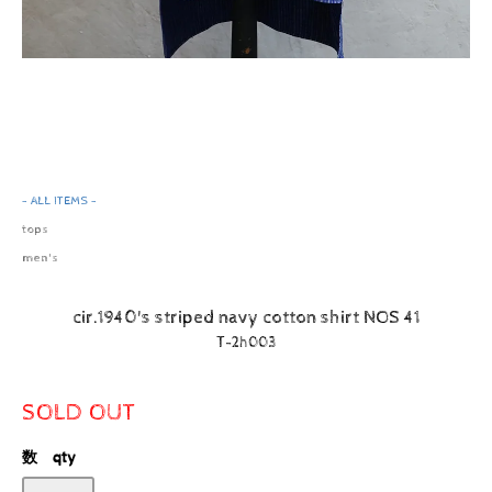
- ALL ITEMS -
tops
men's
cir.1940's striped navy cotton shirt NOS 41
T-2h003
SOLD OUT
数 qty